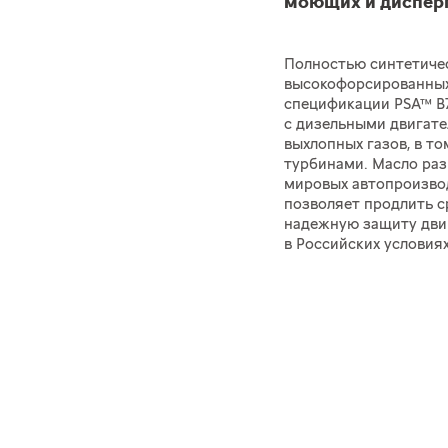
моющих и диспер
Полностью синтетичес
высокофорсированных
спецификации PSA™ B7
с дизельными двигат
выхлопных газов, в т
турбинами. Масло ра
мировых автопроизво
позволяет продлить с
надежную защиту двиг
в Российских условиях