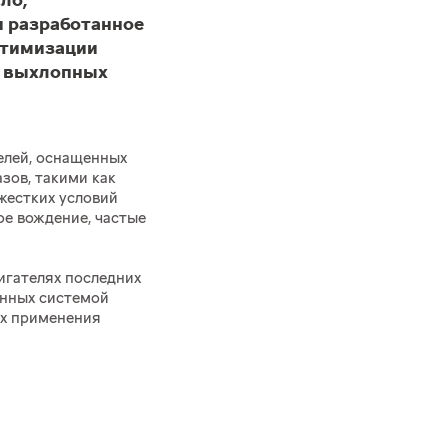
ло,
и разработанное
птимизации
и выхлопных
елей, оснащенных
зов, такими как
жестких условий
ое вождение, частые
игателях последних
енных системой
их применения