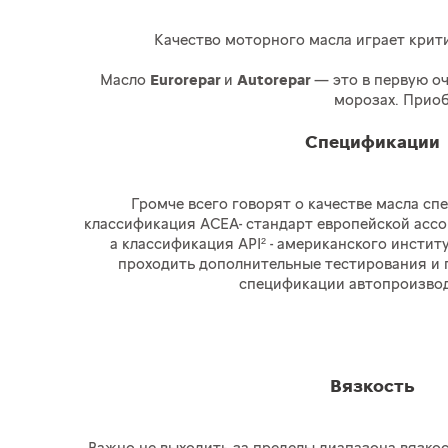
Качество моторного масла играет крити
Масло
Eurorepar
и
Autorepar
— это в первую о
морозах. Приоб
Спецификации
Громче всего говорят о качестве масла сп
классификация АСЕА- стандарт европейской асс
а классификация API² - американского инстит
проходить дополнительные тестирования и 
спецификации автопроизвод
Вязкость