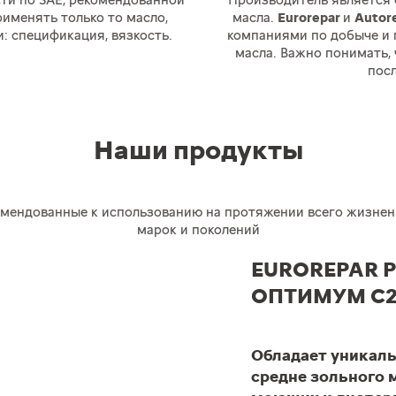
сти по SAE, рекомендованной
Производитель является
именять только то масло,
масла.
Eurorepar
и
Autor
: спецификация, вязкость.
компаниями по добыче и
масла. Важно понимать,
посл
Наши продукты
омендованные к использованию на протяжении всего жизнен
марок и поколений
EUROREPAR P
ОПТИМУМ C2
Обладает уникал
средне зольного 