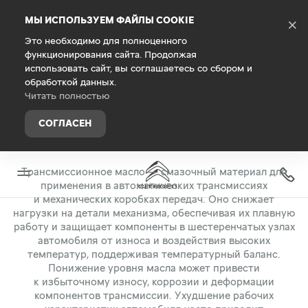
Debug Mode
МЫ ИСПОЛЬЗУЕМ ФАЙЛЫ COOKIE
×
Это необходимо для полноценного
функционирования сайта. Продолжая
Главная
Запасные части и аксессуары
Масла и техн
использовать сайт, вы соглашаетесь со сбором и
обработкой данных.
ТРАНСМИССИОННЫЕ МАСЛА EUROREPAR
Читать полностью
СОГЛАСЕН
НАДЕЖНАЯ ЗАЩИТА КОРОБКИ ПЕРЕДАЧ ВАШЕГО АВТОМОБИЛЯ
Трансмиссионное масло — смазочный материал для
применения в автоматических трансмиссиях
и механических коробках передач. Оно снижает
нагрузки на детали механизма, обеспечивая их плавную
работу и защищает компоненты в шестеренчатых узлах
автомобиля от износа и воздействия высоких
температур, поддерживая температурный баланс.
Понижение уровня масла может привести
к избыточному износу, коррозии и деформации
компонентов трансмиссии. Ухудшение рабочих