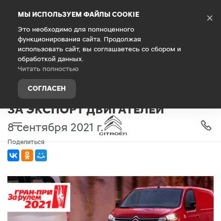
Debug Mode
МЫ ИСПОЛЬЗУЕМ ФАЙЛЫ COOKIE
×
Это необходимо для полноценного
функционирования сайта. Продолжая
Главная
О компании
Новости
использовать сайт, вы соглашаетесь со сбором и
обработкой данных.
STELLANTIS И «ПСМА РУС»
Читать полностью
ПОЛУЧИЛИ СПЕЦИАЛЬНЫЙ ПРИЗ
СОГЛАСЕН
ГРАН-ПРИ «ЗА РУЛЕМ»
ЗА ЭКСПОРТ ДВИГАТЕЛЕЙ
8 сентября 2021 г.
Поделиться